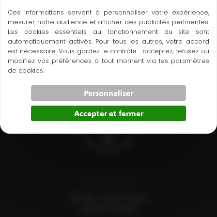
Les dispositions sont actualisées chaque fois que
Remplissez le formulaire !
Ces informations servent à personnaliser votre expérience,
nécessaire, notamment pour tenir compte des
mesurer notre audience et afficher des publicités pertinentes.
Bilan in body avec un coach OFFERT! (d'une valeur de
évolutions législatives et réglementaires.
Les cookies essentiels au fonctionnement du site sont
30€)
automatiquement activés. Pour tous les autres, votre accord
Vous êtes donc invités à prendre régulièrement
est nécessaire. Vous gardez le contrôle : acceptez, refusez ou
connaissance de la version en vigueur.
modifiez vos préférences à tout moment via les paramètres
Formulaire
de cookies.
Personnaliser
Accepter et fermer
Nous SITUER
36 Rue JOSEPH NELLI
65000 TARBES