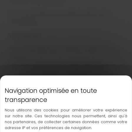
Directeur de la publication
Macarena BONAN en sa qualité de gérant de la
société PAYA
Hébergement
OVH – 2 rue Kellermann – BP 80157 – 59053 Roubaix
Cedex 1
Téléphone : 08 20 32 03 63 – Mail : support@ovh.com
Conception et création
Horizon – 12 rue Louis Courtois de Viçose – Porte Sud
– 31100 Toulouse
Téléphone : 05 34 60 10 83 – Mail : contact@hrz.fr
Nous utilisons des cookies pour améliorer votre expérience
sur notre site. Ces technologies nous permettent, ainsi qu'à
nos partenaires, de collecter certaines données comme votre
Mise à jour
adresse IP et vos préférences de navigation.
Bilan in body offert