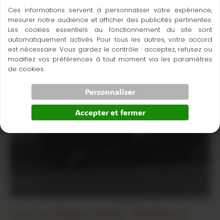
Idéale
Remplissez le formulaire !
Ces informations servent à personnaliser votre expérience,
à
mesurer notre audience et afficher des publicités pertinentes.
Bilan in body avec un coach OFFERT! (d'une valeur de
Tarbes
Les cookies essentiels au fonctionnement du site sont
30€)
automatiquement activés. Pour tous les autres, votre accord
est nécessaire. Vous gardez le contrôle : acceptez, refusez ou
modifiez vos préférences à tout moment via les paramètres
Formulaire
de cookies.
Personnaliser
Accepter et fermer
Cours de Pilates à Tarbes : Équilibre &