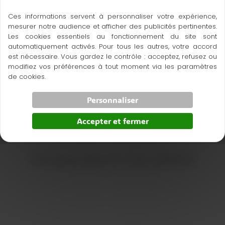
Remplissez le formulaire !
Ces informations servent à personnaliser votre expérience,
Suivi Personnalisé et Ajustements
mesurer notre audience et afficher des publicités pertinentes.
Bilan in body avec un coach OFFERT! (d'une valeur de
Les cookies essentiels au fonctionnement du site sont
Votre coach assure un suivi régulier de votre progression
30€)
automatiquement activés. Pour tous les autres, votre accord
et ajuste le programme pour garantir l’atteinte de vos
est nécessaire. Vous gardez le contrôle : acceptez, refusez ou
objectifs de forme.
modifiez vos préférences à tout moment via les paramètres
Formulaire
de cookies.
Personnaliser
Accepter et fermer
Ce que disent nos clients